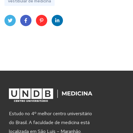
vestibular de medicina
Twit
Face
Pint
Linke
ter
book
eres
dIn
t
Estudo no 4º melhor centro universitário
do Brasil. A faculdade de medicina está
localizada em São Luís – Maranhão,