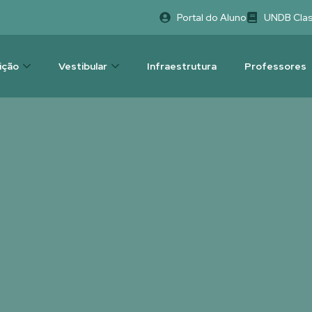
Portal do Aluno
UNDB Cla
uição
Vestibular
Infraestrutura
Professores