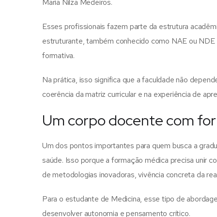
Maria Nilza Medeiros.
Esses profissionais fazem parte da estrutura acadêm
estruturante, também conhecido como NAE ou NDE e
formativa.
Na prática, isso significa que a faculdade não depen
coerência da matriz curricular e na experiência de a
Um corpo docente com form
Um dos pontos importantes para quem busca a gradua
saúde. Isso porque a formação médica precisa unir co
de metodologias inovadoras, vivência concreta da real
Para o estudante de Medicina, esse tipo de abordagem
desenvolver autonomia e pensamento crítico.