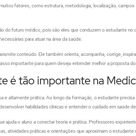
 muitos fatores, como estrutura, metodologia, localização, campos de
ão do futuro médico, pois são eles que conduzem o estudante no de
 necessárias para atuar na área da saúde.
smite conteúdo. Ele também orienta, acompanha, corrige, inspira e 
so importante para quem deseja entender melhor a proposta do c
te é tão importante na Medic
sa e altamente prática. Ao longo da formação, o estudante preci
senvolver habilidades clínicas e entender o cuidado em saúde de 
ue ajuda o aluno a conectar teoria e prática. Professores exper
cas, atividades práticas e orientações que aproximam o estudante 