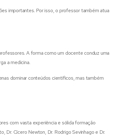
sões importantes. Por isso, o professor também atua
os professores. A forma como um docente conduz uma
rga a medicina.
apenas dominar conteúdos científicos, mas também
res com vasta experiência e sólida formação
to, Dr. Cícero Newton, Dr. Rodrigo Sevinhago e Dr.