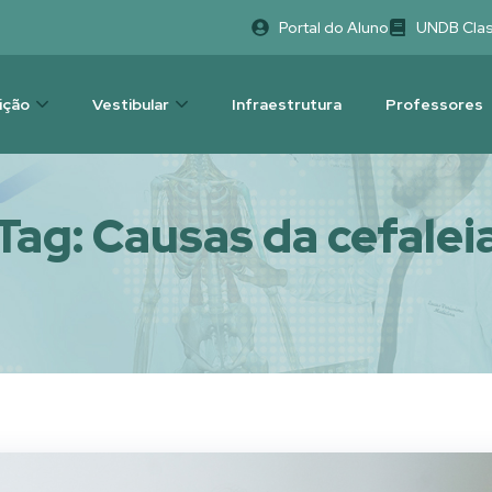
Portal do Aluno
UNDB Cla
uição
Vestibular
Infraestrutura
Professores
Tag:
Causas da cefalei