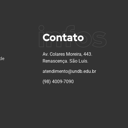
infos
Contato
Av. Colares Moreira, 443.
ade
Renascença. São Luís.
atendimento@undb.edu.br
(98) 4009-7090